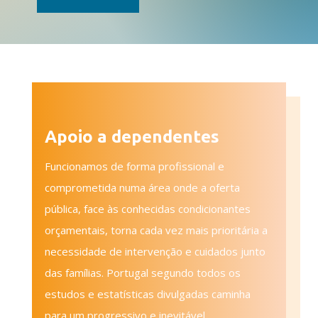
Apoio a dependentes
Funcionamos de forma profissional e
comprometida numa área onde a oferta
pública, face às conhecidas condicionantes
orçamentais, torna cada vez mais prioritária a
necessidade de intervenção e cuidados junto
das famílias. Portugal segundo todos os
estudos e estatísticas divulgadas caminha
para um progressivo e inevitável