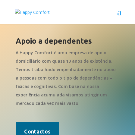
Apoio a dependentes
A Happy Comfort é uma empresa de apoio
domiciliário com quase 10 anos de existência.
Temos trabalhado empenhadamente no apoio
a pessoas com todo o tipo de dependências –
físicas e cognitivas. Com base na nossa
experiência acumulada visamos atingir um
mercado cada vez mais vasto.
Contactos